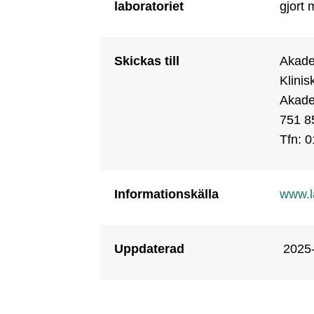
laboratoriet
gjort
Skickas till
Akadem
Klinis
Akade
751 8
Tfn: 
Informationskälla
www.l
Uppdaterad
2025