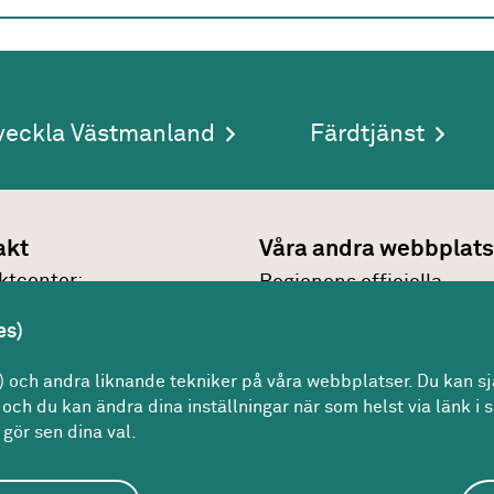
veckla Västmanland
Färdtjänst
akt
Våra andra webbplats
kt­center:
Regionens officiella
7 30 00
webbplats
es)
n@regionvastmanland.se
Region Västmanlands
kt
och andra liknande tekniker på våra webbplatser. Du kan sjä
intranät
och du kan ändra dina inställningar när som helst via länk i s
gör sen dina val.