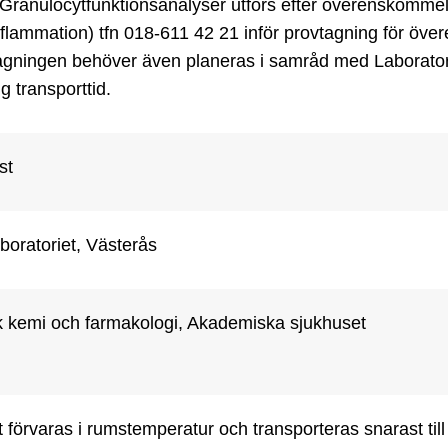
Granulocytfunktionsanalyser utförs efter överenskommel
nflammation) tfn 018-611 42 21 inför provtagning för öve
agningen behöver även planeras i samråd med Laboratorie
ng transporttid.
st
boratoriet, Västerås
sk kemi och farmakologi, Akademiska sjukhuset
 förvaras i rumstemperatur och transporteras snarast till