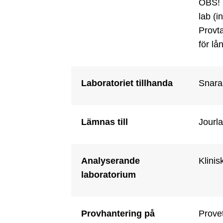
OBS! 
lab (i
Provt
för lå
Laboratoriet tillhanda
Snara
Lämnas till
Jourla
Analyserande
Klini
laboratorium
Provhantering på
Provet