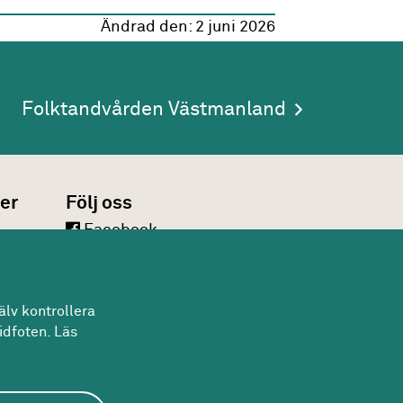
Ändrad den:
2 juni 2026
Folktandvården Västmanland
er
Följ oss
Facebook
LinkedIn
Twitter
lv kontrollera
Youtube
idfoten. Läs