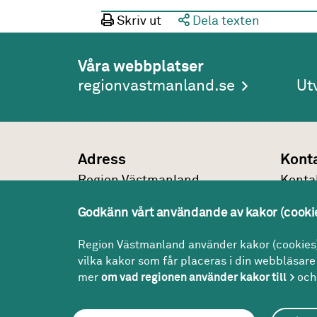
Skriv ut
Dela texten
Våra webbplatser
regionvastmanland.se
Ut
Adress
Kont
Region Västmanland
Konta
Regionhuset
021-1
Godkänn vårt användande av kakor (cooki
721 89
Västerås
regio
Konta
Region Västmanland använder kakor (cookies) 
vilka kakor som får placeras i din webbläsare 
mer
om vad regionen använder kakor till
och 