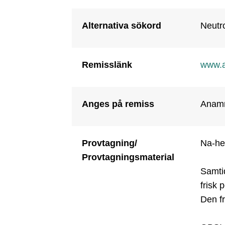
Alternativa sökord
Neutro
Remisslänk
www.ak
Anges på remiss
Anamn
Provtagning/
Na-hep
Provtagningsmaterial
Samti
frisk p
Den fr