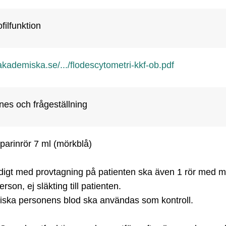
filfunktion
ademiska.se/.../flodescytometri-kkf-ob.pdf
es och frågeställning
arinrör 7 ml (mörkblå)

digt med provtagning på patienten ska även 1 rör med mö
erson, ej släkting till patienten.

iska personens blod ska användas som kontroll.  
