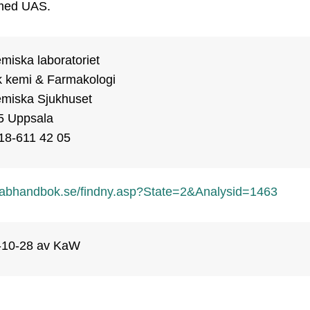
 med UAS.
iska laboratoriet

k kemi & Farmakologi

miska Sjukhuset

5 Uppsala

018-611 42 05
abhandbok.se/findny.asp?State=2&Analysid=1463
-10-28
av KaW