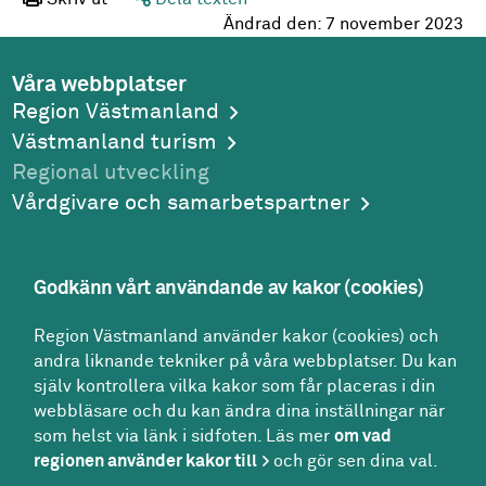
Ändrad den:
7 november 2023
Våra webbplatser
Region Västmanland
Västmanland turism
Regional utveckling
Vårdgivare och samarbetspartner
Godkänn vårt användande av kakor (cookies)
Adress
Region Västmanland använder kakor (cookies) och
Region Västmanland
andra liknande tekniker på våra webbplatser. Du kan
Regionhuset
själv kontrollera vilka kakor som får placeras i din
721 89
Västerås
webbläsare och du kan ändra dina inställningar när
Kontakt
som helst via länk i sidfoten. Läs mer
om vad
Kontakt­center:
regionen använder kakor till
och gör sen dina val.
021-17 30 00