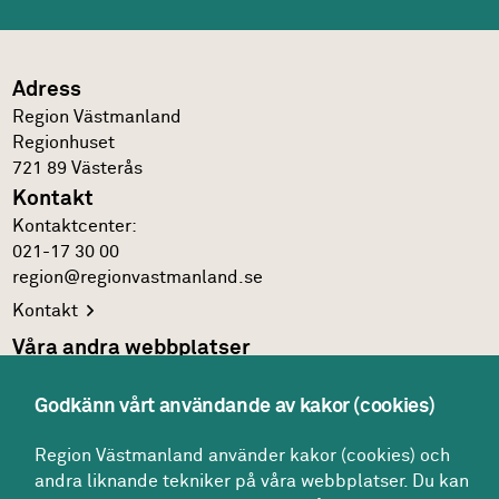
Adress
Region Västmanland
Regionhuset
721 89
Västerås
Kontakt
Kontakt­center:
021-17 30 00
region@regionvastmanland.se
Kontakt
Våra andra webbplatser
Regionens officiella
webbplats
Godkänn vårt användande av kakor (cookies)
Region Västmanlands
intranät
Följ oss
Region Västmanland använder kakor (cookies) och
andra liknande tekniker på våra webbplatser. Du kan
Facebook