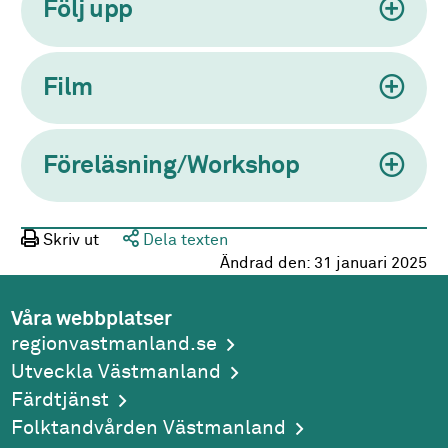
Följ upp
Film
Föreläsning/Workshop
Skriv ut
Dela texten
Ändrad den:
31 januari 2025
Våra webbplatser
regionvastmanland.se
Utveckla Västmanland
Färdtjänst
Folktandvården Västmanland