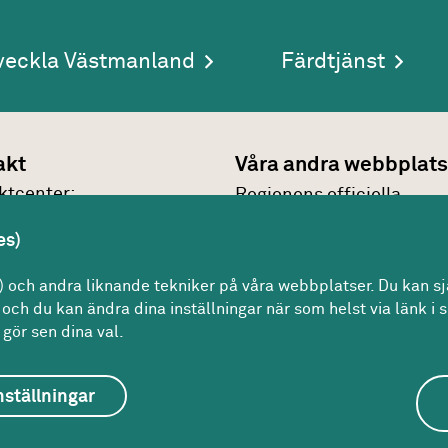
veckla Västmanland
Färdtjänst
akt
Våra andra webbplats
kt­center:
Regionens officiella
7 30 00
webbplats
es)
n@regionvastmanland.se
Region Västmanlands
kt
och andra liknande tekniker på våra webbplatser. Du kan sjä
intranät
och du kan ändra dina inställningar när som helst via länk i s
gör sen dina val.
nställningar
Om webbplatsen
Om kakor
För redaktören