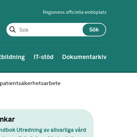
Regionens officiella webbplats
Sök
tbildning
IT-stöd
Dokumentarkiv
 patientsäkerhetsarbete
nkar
dbok Utredning av allvarliga vård