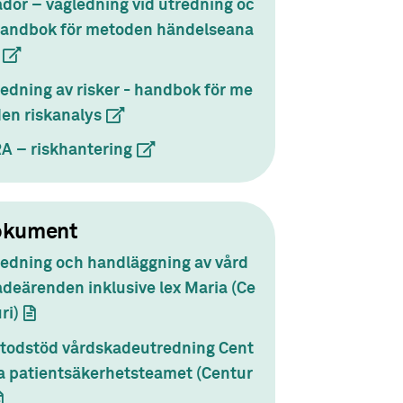
dor – vägledning vid utredning oc
handbok för metoden händelseana
(extern länk)
edning av risker - handbok för me
en riskanalys
(extern länk)
A – riskhantering
(extern länk)
okument
redning och handläggning av vård
deärenden inklusive lex Maria (Ce
ri)
(dokument)
todstöd vårdskadeutredning Cent
la patientsäkerhetsteamet (Centur
dokument)