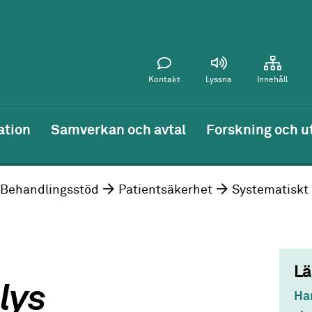
Kontakt
Lyssna
Innehåll
ation
Samverkan och avtal
Forskning och u
Behandlingsstöd
Patientsäkerhet
Systematiskt
Lä
lys
Han