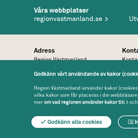
Våra webbplatser
regionvastmanland.se
Ut
Adress
Kont
Region Västmanland
Konta
Regionhuset
021-1
Godkänn vårt användande av kakor (cooki
721 89
Västerås
regio
Konta
Region Västmanland använder kakor (cookies) 
vilka kakor som får placeras i din webbläsare 
mer
om vad regionen använder kakor till
och 
Godkänn alla cookies
I