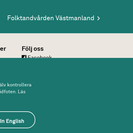
Folktandvården Västmanland
er
Följ oss
Facebook
LinkedIn
Twitter
lv kontrollera
Youtube
idfoten. Läs
In English