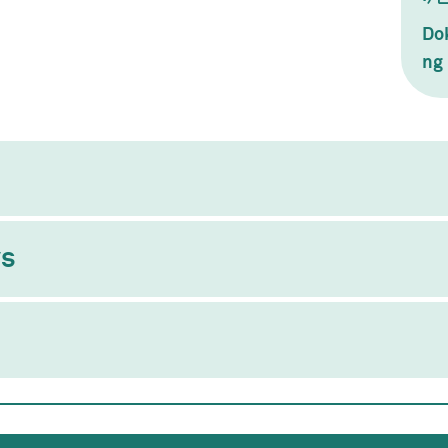
Do
ng 
ys