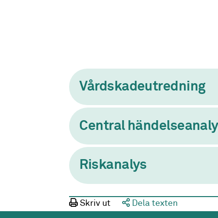
Vårdskadeutredning
Central händelseanal
Riskanalys
Skriv ut
Dela texten