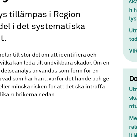
ska
h 
s tillämpas i Region
lys
el i det systematiska
Utr
t.
tod
VIR
ar till stor del om att identifiera och
vilka kan leda till undvikbara skador. Om en
delseanalys användas som form för en
D
ga vad som har hänt, varför det hände och ge
eller minska risken för att det ska inträffa
Ut
olika rubrikerna nedan.
ska
ntu
Me
ra
i)
(