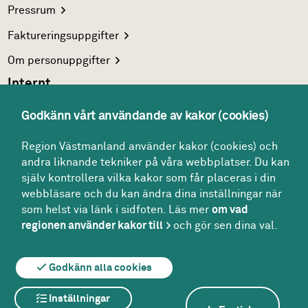
Pressrum
Faktureringsuppgifter
Om
personuppgifter
Internt
Region Västmanlands
intranät
Godkänn vårt användande av kakor (cookies)
För
vårdgivare
Region Västmanland använder kakor (cookies) och
Interna
system
andra liknande tekniker på våra webbplatser. Du kan
Följ oss
själv kontrollera vilka kakor som får placeras i din
Facebook
webbläsare och du kan ändra dina inställningar när
som helst via länk i sidfoten. Läs mer
om vad
Instagram
regionen använder kakor till
och gör sen dina val.
Godkänn alla cookies
Om webbplatsen
Om kakor
Inställningar