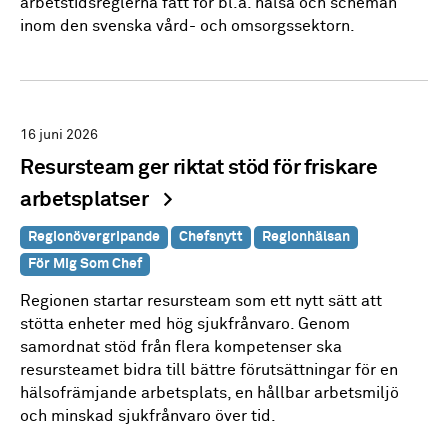
arbetstidsreglerna fått för bl.a. hälsa och scheman
inom den svenska vård- och omsorgssektorn.
16 juni 2026
Resursteam ger riktat stöd för friskare
arbetsplatser
Regionövergripande
Chefsnytt
Regionhälsan
För Mig Som Chef
Regionen startar resursteam som ett nytt sätt att
stötta enheter med hög sjukfrånvaro. Genom
samordnat stöd från flera kompetenser ska
resursteamet bidra till bättre förutsättningar för en
hälsofrämjande arbetsplats, en hållbar arbetsmiljö
och minskad sjukfrånvaro över tid.