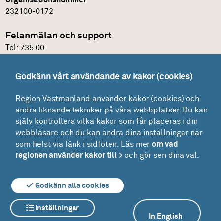
232100-0172
Felanmälan och support
Tel:
735 00
IT-support
Godkänn vårt användande av kakor (cookies)
Felanmälningsportal och E-katalog
Region Västmanland använder kakor (cookies) och
Glömt lösenordet?
andra liknande tekniker på våra webbplatser. Du kan
Mina ärenden
själv kontrollera vilka kakor som får placeras i din
Lokaler
webbläsare och du kan ändra dina inställningar när
som helst via länk i sidfoten. Läs mer
om vad
Drift - felanmälan och beställning
regionen använder kakor till
och gör sen dina val.
Driftinformation
Godkänn alla cookies
Inställningar
Om webbplatsen
Om kakor
In English