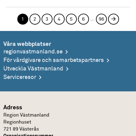
...
1
2
3
4
5
6
96
Nästa si
Våra webbplatser
regionvastmanland.se
För vårdgivare och samarbetspartners
Utveckla Västmanland
Serviceresor
Adress
Region Västmanland
Regionhuset
721 89 Västerås
Organisationsnummer