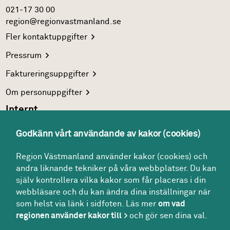
021-17 30 00
region@regionvastmanland.se
Fler
kontaktuppgifter
Pressrum
Faktureringsuppgifter
Om
personuppgifter
Internt
Region Västmanlands
intranät
Godkänn vårt användande av kakor (cookies)
För
vårdgivare
Region Västmanland använder kakor (cookies) och
Interna
system
andra liknande tekniker på våra webbplatser. Du kan
Följ oss
själv kontrollera vilka kakor som får placeras i din
Facebook
webbläsare och du kan ändra dina inställningar när
som helst via länk i sidfoten. Läs mer
om vad
Instagram
regionen använder kakor till
och gör sen dina val.