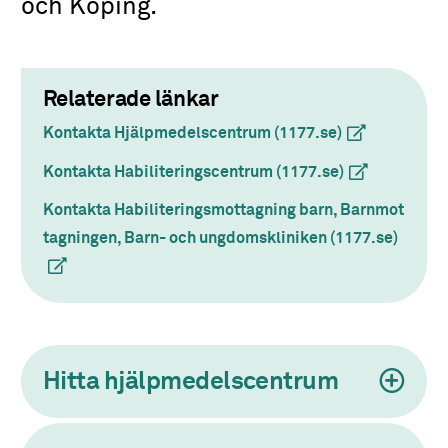
och Köping.
Relaterade länkar
Kontakta Hjälpmedelscentrum (1177.se)
(extern länk)
Kontakta Habiliteringscentrum (1177.se)
(extern länk)
Kontakta Habiliteringsmottagning barn, Barnmot
tagningen, Barn- och ungdomskliniken (1177.se)
(extern
Hitta hjälpmedelscentrum