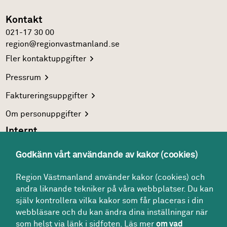
Kontakt
021-17 30 00
region@regionvastmanland.se
Fler
kontaktuppgifter
Pressrum
Faktureringsuppgifter
Om
personuppgifter
Internt
Region Västmanlands
intranät
Godkänn vårt användande av kakor (cookies)
För
vårdgivare
Region Västmanland använder kakor (cookies) och
Interna
system
andra liknande tekniker på våra webbplatser. Du kan
Följ oss
själv kontrollera vilka kakor som får placeras i din
Facebook
webbläsare och du kan ändra dina inställningar när
som helst via länk i sidfoten. Läs mer
om vad